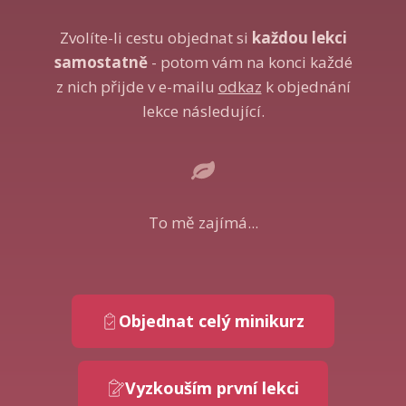
Zvolíte-li cestu objednat si
každou
lekci
samostatně
- potom vám na konci každé
z nich přijde v e-mailu
odkaz
k objednání
lekce následující.
To mě zajímá...
Objednat celý minikurz
Vyzkouším první lekci