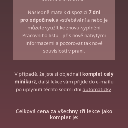
Následně máte k dispozici
7 dní
pro odpočinek
a vstřebávání a nebo je
můžete využít ke znovu-vyplnění
Pracovního listu - již s nově nabytými
informacemi a pozorovat tak nové
souvislosti v praxi.
V případě, že jste si objednali
komplet celý
minikurz
, další lekce vám přijde do e-mailu
po uplynutí těchto sedmi dní
automaticky
.
Celková cena za všechny tři lekce jako
komplet je: