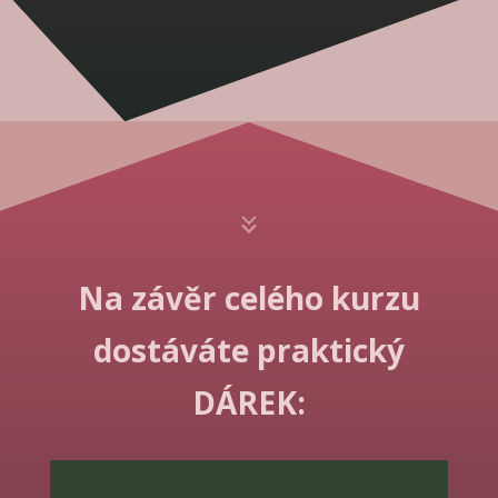
Na závěr celého kurzu
dostáváte praktický
DÁREK: