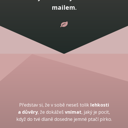
mailem.
Představ si,
že v sobě neseš tolik
lehkosti
a důvěry
, že dokážeš
vnímat
, jaký je pocit,
když do tvé dlaně dosedne jemné ptačí pírko.