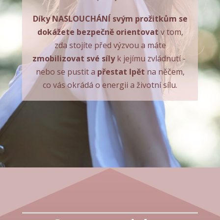
Díky NASLOUCHÁNÍ svým prožitkům
se
dokážete bezpečně orientovat
v tom,
zda stojíte před výzvou a máte
zmobilizovat své síly
k jejímu zvládnutí -
nebo se pustit a
přestat lpět
na něčem,
co vás okrádá o energii a životní sílu.