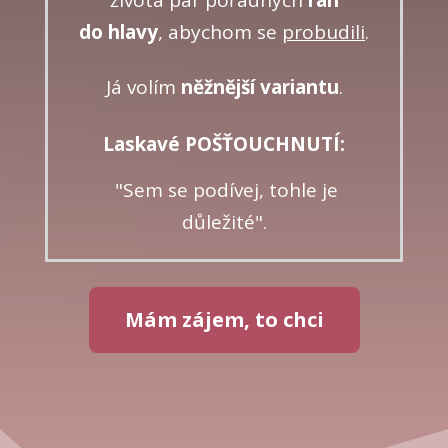
života pár pořádných
ran
do hlavy
, abychom se
probudili
.
Já volím
něžnější variantu
.
Laskavé POŠŤOUCHNUTÍ:
"Sem se podívej, tohle je
důležité".
Mám zájem, to chci