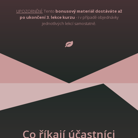
UPOZORNĚNÍ:
Tento
bonusový materiál
dostáváte až
po ukončení 3. lekce kurzu
- i v případě objednávky
jednotlivých lekcí samostatně.
Co říkají účastníci