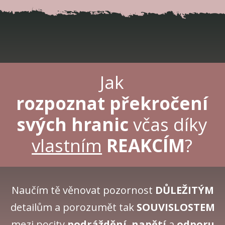
Jak
rozpoznat
překročení
svých hranic
včas díky
vlastním
REAKCÍM
?
Naučím tě věnovat pozornost
DŮLEŽITÝM
detailům a porozumět tak
SOUVISLOSTEM
mezi pocity
podráždění
,
napětí
a
odporu