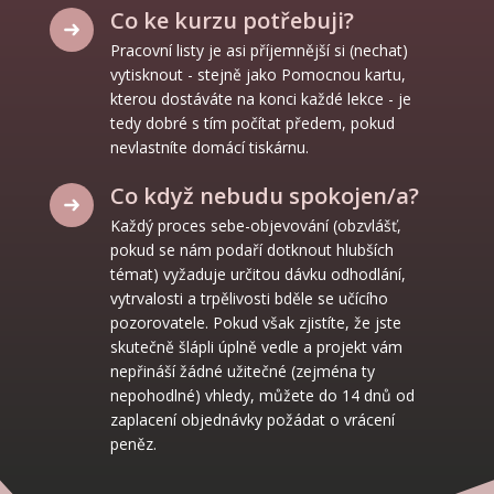
Co ke kurzu potřebuji?
Pracovní listy je asi příjemnější si (nechat)
vytisknout - stejně jako Pomocnou kartu,
kterou dostáváte na konci každé lekce - je
tedy dobré s tím počítat předem, pokud
nevlastníte domácí tiskárnu.
Co když nebudu spokojen/a?
Každý proces sebe-objevování (obzvlášť,
pokud se nám podaří dotknout hlubších
témat) vyžaduje určitou dávku odhodlání,
vytrvalosti a trpělivosti bděle se učícího
pozorovatele. Pokud však zjistíte, že jste
skutečně šlápli úplně vedle a projekt vám
nepřináší žádné užitečné (zejména ty
nepohodlné) vhledy, můžete do 14 dnů od
zaplacení objednávky požádat o vrácení
peněz.