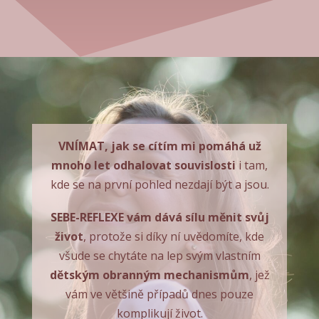
VNÍMAT, jak se cítím mi pomáhá už
mnoho let odhalovat souvislosti
i tam,
kde se na první pohled nezdají být a jsou.
SEBE-REFLEXE vám dává sílu měnit svůj
život
, protože si díky ní uvědomíte, kde
všude se chytáte na lep svým vlastním
dětským obranným mechanismům
, jež
vám ve většině případů dnes pouze
komplikují život.