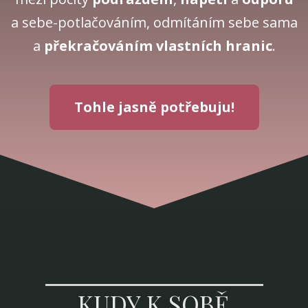
a sebe-potlačováním, odmítáním sebe sama
a
překračováním vlastních hranic
.
Tohle jasně potřebuju!
KUDY K SOBĚ