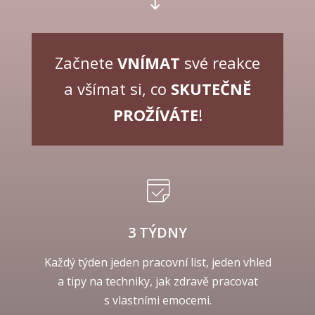
Začnete
VNÍMAT
své reakce
a všímat si, co
SKUTEČNĚ
PROŽÍVÁTE
!
3 TÝDNY
Každý týden jeden pracovní list, jeden vhled
a tipy na techniky, jak zdravě pracovat
s vlastními emocemi.