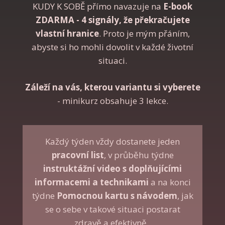
KUDY K SOBĚ přímo navazuje na
E-book
ZDARMA - 4 signály, že překračujete
vlastní hranice
. Proto je mým přáním,
abyste si ho mohli dovolit v každé životní
situaci.
Záleží na vás, kterou variantu si vyberete
- minikurz obsahuje 3 lekce.
Každý týden vždy dostanete jeden
pracovní list
, v průběhu týdne
instruktážní video
s doplňujícími
informacemi a technikami
a na konci
týdne
Pomocnou kartu s návodem
, jak
se o sebe v takové situaci postarat
zdravě a efektivně.