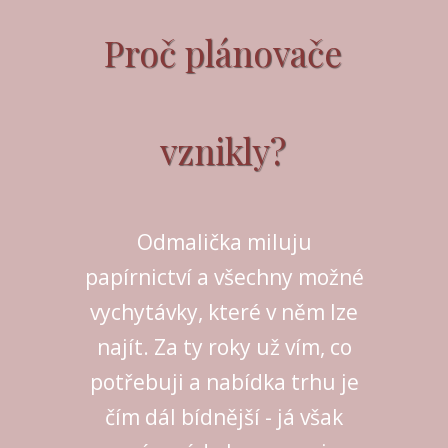
Proč plánovače
vznikly?
Odmalička miluju
papírnictví a všechny možné
vychytávky, které v něm lze
najít. Za ty roky už vím, co
potřebuji a nabídka trhu je
čím dál bídnější - já však