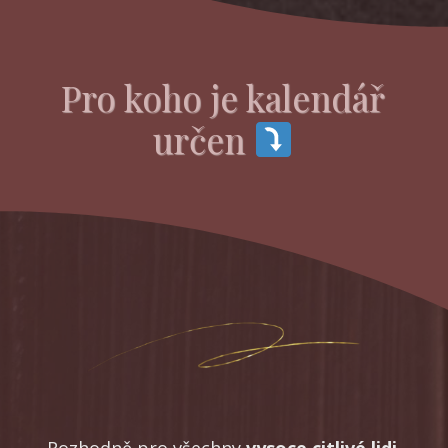
Pro koho je kalendář
určen
Rozhodně pro všechny
vysoce citlivé lidi
,