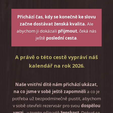
Přichází čas, kdy se konečně ke slovu
začne dostávat ženská kvalita.
Ale
abychom ji dokázali
přijmout
, čeká nás
ještě
poslední cesta
.
A právě o této cestě vypráví náš
kalendář na rok 2026.
Naše vnitřní dítě nám přichází ukázat,
na co jsme v sobě ještě zapomněli
a co je
potřeba už bezpodmínečně pustit, abychom
v sobě otevřeli rezervoár pro svou
dospělou
verzi
- v tomto případě
ženskost
. Dokud se