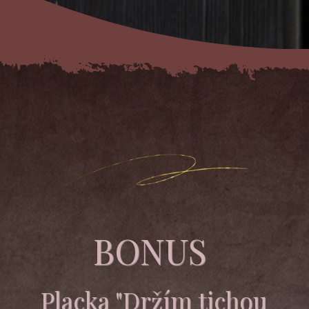
BONUS
Placka "Držím tichou