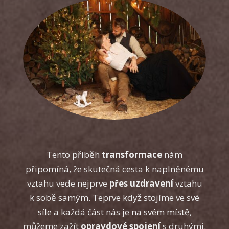
Tento příběh
transformace
nám
připomíná, že skutečná cesta k naplněnému
vztahu vede nejprve
přes uzdravení
vztahu
k sobě samým. Teprve když stojíme ve své
síle a každá část nás je na svém místě,
můžeme zažít
opravdové spojení
s druhými.