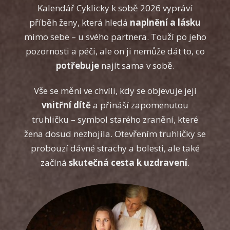
Kalendář Cyklicky k sobě 2026 vypráví
příběh ženy, která hledá
naplnění a lásku
mimo sebe – u svého partnera. Touží po jeho
pozornosti a péči, ale on ji nemůže dát to, co
potřebuje
najít sama v sobě.
Vše se mění ve chvíli, kdy se objevuje její
vnitřní dítě
a přináší zapomenutou
truhličku – symbol starého zranění, které
žena dosud nezhojila. Otevřením truhličky se
probouzí dávné strachy a bolesti, ale také
začíná
skutečná cesta k uzdravení
.