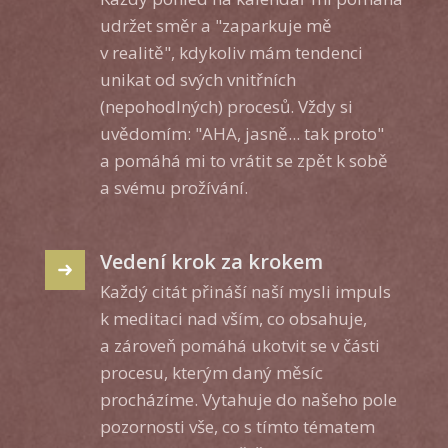
udržet směr a "zaparkuje mě
v realitě", kdykoliv mám tendenci
unikat od svých vnitřních
(nepohodlných) procesů. Vždy si
uvědomím: "AHA, jasně... tak proto"
a pomáhá mi to vrátit se zpět k sobě
a svému prožívání.
Vedení krok za krokem
Každý citát přináší naší mysli impuls
k meditaci nad vším, co obsahuje,
a zároveň pomáhá ukotvit se v části
procesu, kterým daný měsíc
procházíme. Vytahuje do našeho pole
pozornosti vše, co s tímto tématem