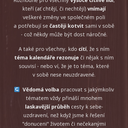
kteří (ať chtějí, či nechtějí)
vnímají
veškeré změny ve společném poli
a potřebují se
častěji kotvit
sami v sobě
- což někdy může být dost náročné.
A také pro všechny, kdo
cítí
, že s ním
téma kalendáře rezonuje
či nějak s ním
souvisí - nebo ví, že je to téma, které
v sobě nese neuzdravené.
Vědomá volba
pracovat s jakýmkoliv
tématem vždy přináší mnohem
laskavější průběh
cesty k sebe-
uzdravení, než když jsme k řešení
"donuceni" životem či nečekanými