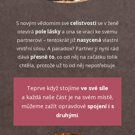
S novým vědomím své
celistvosti
se v ženě
otevírá
pole lásky
a ona se vrací ke svému
partnerovi – tentokrát již
nasycená
vlastní
vnitřní silou. A paradox? Partner jí nyní rád
dává
přesně to
, co od něj na začátku tolik
chtěla, protože už to od něj nepotřebuje.
Teprve když stojíme
ve své síle
a každá naše část je na svém místě,
můžeme zažít opravdové
spojení i s
druhými
.