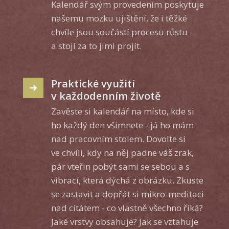
Kalendář svým provedením poskytuje
našemu mozku ujištění, že i těžké
chvíle jsou součástí procesu růstu -
a stojí za to jimi projít.
Praktické využití
v každodenním životě
Zavěste si kalendář na místo, kde si
ho každý den všimnete - já ho mám
nad pracovním stolem. Dovolte si
ve chvíli, kdy na něj padne váš zrak,
pár vteřin pobýt sami se sebou a s
vibrací, která dýchá z obrázku. Zkuste
se zastavit a dopřát si mikro-meditaci
nad citátem - co vlastně všechno říká?
Jaké vrstvy obsahuje? Jak se vztahuje