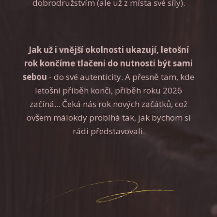
dobrodružstvím (ale už z místa své síly).
Jak už i vnější okolnosti ukazují, letošní
rok končíme tlačeni do nutnosti být sami
sebou
- do své autenticity. A přesně tam, kde
letošní příběh končí, příběh roku 2026
začíná... Čeká nás rok nových začátků, což
ovšem málokdy probíhá tak, jak bychom si
rádi představovali.