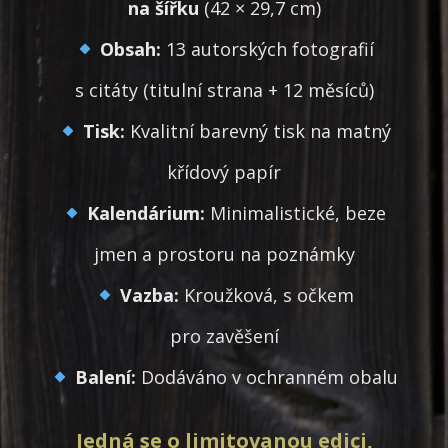
na šířku
(42 × 29,7 cm)
Obsah:
13 autorských fotografií
s citáty (titulní strana + 12 měsíců)
Tisk:
Kvalitní barevný tisk na matný
křídový papír
Kalendárium:
Minimalistické, beze
jmen a prostoru na poznámky
Vazba:
Kroužková, s očkem
pro zavěšení
Balení:
Dodáváno v ochranném obalu
Jedná se o limitovanou edici,