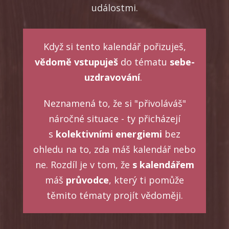
událostmi.
Když si tento kalendář pořizuješ,
vědomě vstupuješ
do tématu
sebe-
uzdravování
.
Neznamená to, že si "přivoláváš"
náročné situace - ty přicházejí
s
kolektivními energiemi
bez
ohledu na to, zda máš kalendář nebo
ne. Rozdíl je v tom, že
s kalendářem
máš
průvodce
, který ti pomůže
těmito tématy projít vědoměji.