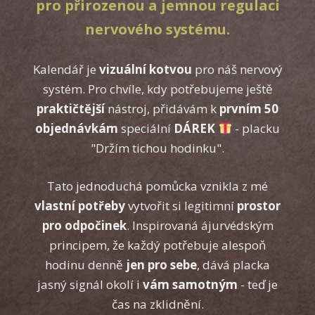
pro přirozenou a jemnou regulaci
nervového systému.
Kalendář je
vizuální kotvou
pro náš nervový
systém. Pro chvíle, kdy potřebujeme ještě
praktičtější
nástroj, přidávám k
prvním 50
objednávkám
speciální
DÁREK
- placku
"Držím tichou hodinku".
Tato jednoduchá pomůcka vznikla z mé
vlastní potřeby
vytvořit si legitimní
prostor
pro odpočinek
. Inspirovaná ájurvédským
principem, že každý potřebuje alespoň
hodinu denně
jen pro sebe
, dává placka
jasný signál okolí i
vám samotným
- teď je
čas na zklidnění.