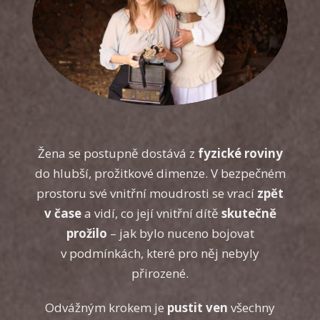
Žena se postupně dostává z
fyzické roviny
do hlubší, prožitkové dimenze. V bezpečném
prostoru své vnitřní moudrosti se vrací
zpět
v čase
a vidí, co její vnitřní dítě
skutečně
prožilo
– jak bylo nuceno bojovat
v podmínkách, které pro něj nebyly
přirozené.
Odvážným krokem je
pustit ven
všechny