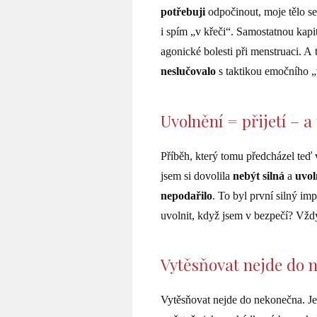
potřebuji
odpočinout, moje tělo se
i spím „v křeči“. Samostatnou kap
agonické bolesti při menstruaci. A
neslučovalo
s taktikou emočního „
Uvolnění = přijetí – a
Příběh, který tomu předcházel teď 
jsem si dovolila
nebýt silná
a
uvol
nepodařilo
. To byl první silný im
uvolnit, když jsem v bezpečí? Vž
Vytěsňovat nejde do 
Vytěsňovat nejde do nekonečna. J