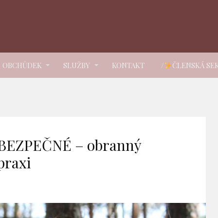
OBCHŮDEK
SLUŽBY
KONTAKT
/
ČLENSKÁ SE
EBEZPEČNÉ – obranný
praxi