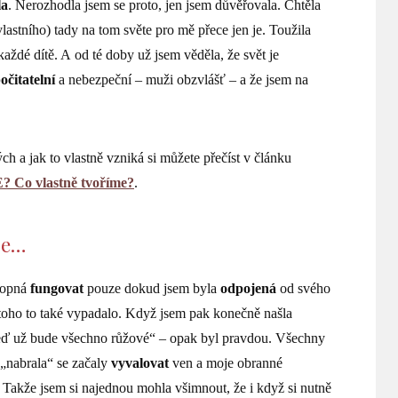
la
. Nerozhodla jsem se proto, jen jsem důvěřovala. Chtěla
evlastního) tady na tom světe pro mě přece jen je. Toužila
aždé dítě. A od té doby už jsem věděla, že svět je
očitatelní
a nebezpeční – muži obzvlášť – a že jsem na
h a jak to vlastně vzniká si můžete přečíst v článku
o vlastně tvoříme?
.
se…
chopná
fungovat
pouze dokud jsem byla
odpojená
od svého
e toho to také vypadalo. Když jsem pak konečně našla
teď už bude všechno růžové“ – opak byl pravdou. Všechny
 „nabrala“ se začaly
vyvalovat
ven a moje obranné
 Takže jsem si najednou mohla všimnout, že i když si nutně