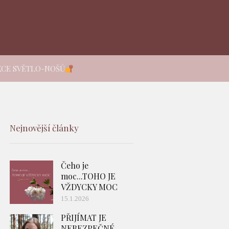
KCE SVĚTLO-NOŠŮ
Nejnovější články
Čeho je
moc...TOHO JE
VŽDYCKY MOC
15.1.2026
PŘIJÍMAT JE
NEBEZPEČNÉ -