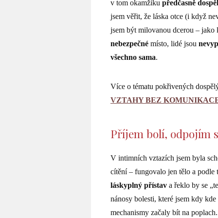
v tom okamžiku
předčasně dospě
jsem věřit, že láska otce (i když n
jsem být milovanou dcerou – jako k
nebezpečné
místo, lidé jsou
nevyp
všechno
sama
.
Více o tématu pokřivených dospělýc
VZTAHY BEZ KOMUNIKACE? C
Příjem bolí, odpojím 
V intimních vztazích jsem byla s
cítění – fungovalo jen tělo a podl
láskyplný přístav
a řeklo by se „
nánosy bolesti, které jsem kdy kde
mechanismy začaly bít na poplach.