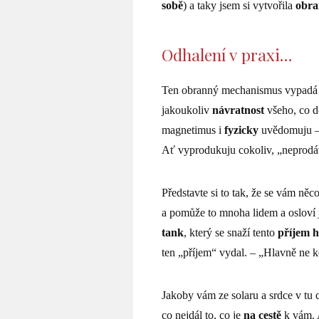
sobě
) a taky jsem si vytvořila
obra
Odhalení v praxi…
Ten obranný mechanismus vypadá
jakoukoliv
návratnost
všeho, co do
magnetimus i
fyzicky
uvědomuju – 
Ať vyprodukuju cokoliv, „neprodá
Představte si to tak, že se vám něc
a pomůže to mnoha lidem a osloví 
tank
, který se snaží tento
příjem h
ten „příjem“ vydal. – „Hlavně ne 
Jakoby vám ze solaru a srdce v tu 
co nejdál to, co je
na cestě
k vám. A