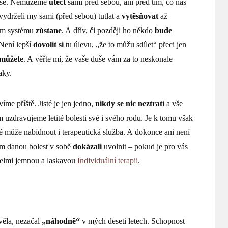
kaše. Nemůžeme
utéct
sami před sebou, ani před tím, co nás
vydrželi my sami (před sebou) tutlat a
vytěsňovat
až
ém systému
zůstane
. A dřív, či později ho někdo
bude
 Není lepší
dovolit si
tu úlevu, „že to můžu sdílet“ přeci jen
můžete
. A věřte mi, že vaše duše vám za to neskonale
aky.
íme příště. Jisté je jen jedno,
nikdy se nic neztratí
a vše
m uzdravujeme letité bolesti své i svého rodu. Je k tomu však
é může nabídnout i terapeutická služba. A dokonce ani není
m danou bolest v sobě
dokázali
uvolnit – pokud je pro vás
 velmi jemnou a laskavou
Individuální terapii
.
…
věla, nezačal
„náhodně“
v mých deseti letech. Schopnost