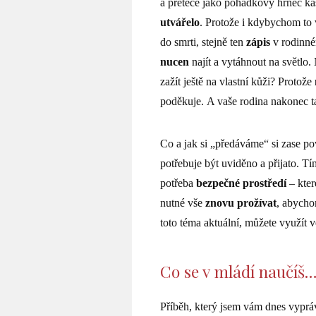
a přeteče jako pohádkový hrnec 
utvářelo
. Protože i kdybychom to 
do smrti, stejně ten
zápis
v rodinn
nucen
najít a vytáhnout na světlo.
zažít ještě na vlastní kůži? Protože
poděkuje. A vaše rodina nakonec t
Co a jak si „předáváme“ si zase pov
potřebuje být uviděno a přijato. Tí
potřeba
bezpečné prostředí
– kter
nutné vše
znovu prožívat
, abycho
toto téma aktuální, můžete využít
Co se v mládí naučíš
Příběh, který jsem vám dnes vyprá