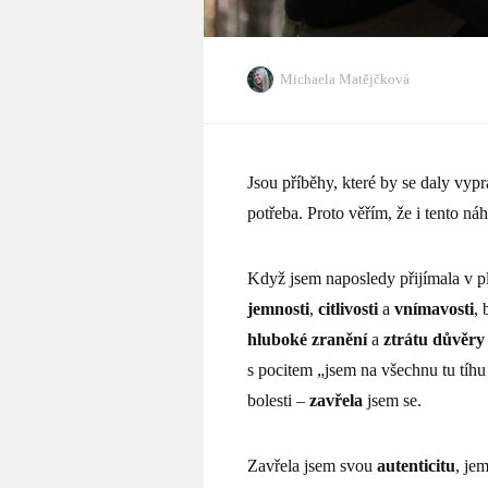
Michaela Matějčková
Jsou příběhy, které by se daly vypr
potřeba. Proto věřím, že i tento náh
Když jsem naposledy přijímala v 
jemnosti
,
citlivosti
a
vnímavosti
, 
hluboké zranění
a
ztrátu důvěry
s pocitem „jsem na všechnu tu tíh
bolesti –
zavřela
jsem se.
Zavřela jsem svou
autenticitu
, jem