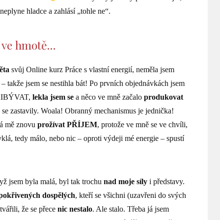
 neplyne hladce a zahlásí „tohle ne“.
 ve hmotě…
ěta
svůj Online kurz Práce s vlastní energií, neměla jsem
á – takže jsem se nestihla bát! Po prvních objednávkách jsem
PŘIBÝVAT,
lekla jsem se
a něco ve mně začalo
produkovat
se zastavily. Woala! Obranný mechanismus je jednička!
chá mě znovu
prožívat PŘÍJEM
, protože ve mně se ve chvíli,
klá, tedy málo, nebo nic – oproti výdeji mé energie – spustí
ž jsem byla malá, byl tak trochu
nad moje síly
i představy.
pokřivených dospělých
, kteří se všichni (uzavřeni do svých
vářili, že se přece
nic nestalo
. Ale stalo. Třeba já jsem