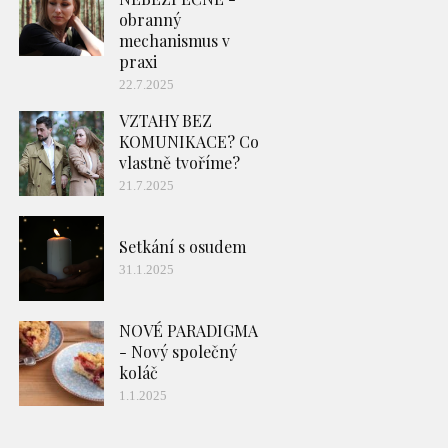
obranný
mechanismus v
praxi
22.7.2025
VZTAHY BEZ
KOMUNIKACE? Co
vlastně tvoříme?
21.7.2025
Setkání s osudem
31.1.2025
NOVÉ PARADIGMA
- Nový společný
koláč
1.1.2025