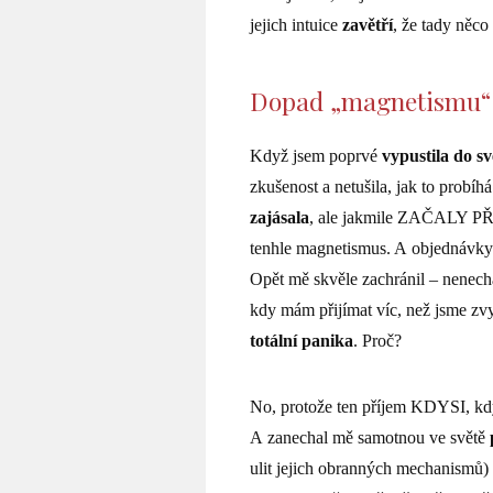
jejich intuice
zavětří
, že tady něco
Dopad „magnetismu“
Když jsem poprvé
vypustila do sv
zkušenost a netušila, jak to probíh
zajásala
, ale jakmile ZAČALY 
tenhle magnetismus. A objednávky 
Opět mě skvěle zachránil – nene
kdy mám přijímat víc, než jsme zvy
totální panika
. Proč?
No, protože ten příjem KDYSI, kdy
A zanechal mě samotnou ve světě
ulit jejich obranných mechanismů) t