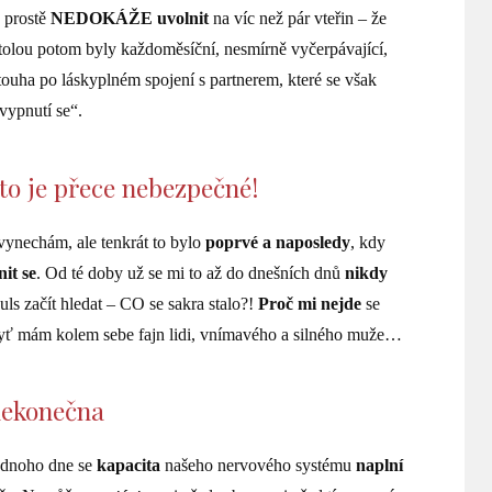
 prostě
NEDOKÁŽE uvolnit
na víc než pár vteřin – že
itolou potom byly každoměsíční, nesmírně vyčerpávající,
 touha po láskyplném spojení s partnerem, které se však
vypnutí se“.
 to je přece nebezpečné!
vynechám, ale tenkrát to bylo
poprvé a naposledy
, kdy
nit se
. Od té doby už se mi to až do dnešních dnů
nikdy
puls začít hledat – CO se sakra stalo?!
Proč mi nejde
se
dyť mám kolem sebe fajn lidi, vnímavého a silného muže…
nekonečna
ednoho dne se
kapacita
našeho nervového systému
naplní