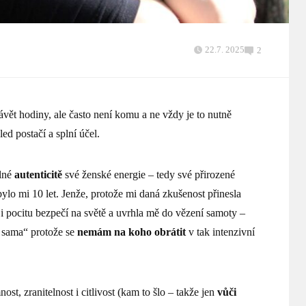
22.7. 2025
2
ávět hodiny, ale často není komu a ne vždy je to nutně
led postačí a splní účel.
plné
autenticitě
své ženské energie – tedy své přirozené
bylo mi 10 let. Jenže, protože mi daná zkušenost přinesla
i pocitu bezpečí na světě a uvrhla mě do vězení samoty –
u sama“ protože se
nemám na koho obrátit
v tak intenzivní
nost, zranitelnost i citlivost (kam to šlo – takže jen
vůči