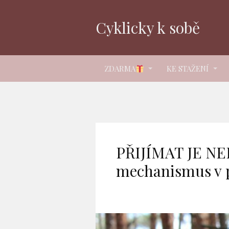
Cyklicky k sobě
ZDARMA
KE STAŽENÍ
PŘIJÍMAT JE N
mechanismus v 