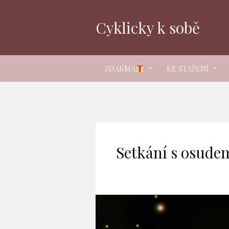
Cyklicky k sobě
ZDARMA
KE STAŽENÍ
Setkání s osude