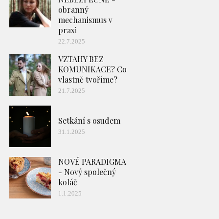
obranný
mechanismus v
praxi
22.7.2025
VZTAHY BEZ
KOMUNIKACE? Co
vlastně tvoříme?
21.7.2025
Setkání s osudem
31.1.2025
NOVÉ PARADIGMA
- Nový společný
koláč
1.1.2025