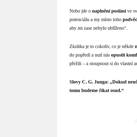
Nebo jde o
naplnění poslání
ve s
potenciálu a my místo toho
podvěd
aby mi zase nebylo ublíženo“.
Zkrátka je to cokoliv, co je někde
n
do popředí a nutí nás
opustit komf
přežili – a stoupnout si do vlastní au
Slovy C. G. Junga: „Dokud neuč
tomu budeme říkat osud.“