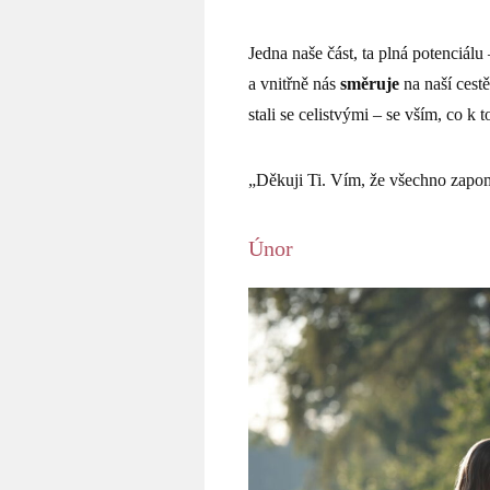
Jedna naše část, ta plná potenciálu
a vnitřně nás
směruje
na naší cest
stali se celistvými – se vším, co k t
„Děkuji Ti. Vím, že všechno zapo
Únor