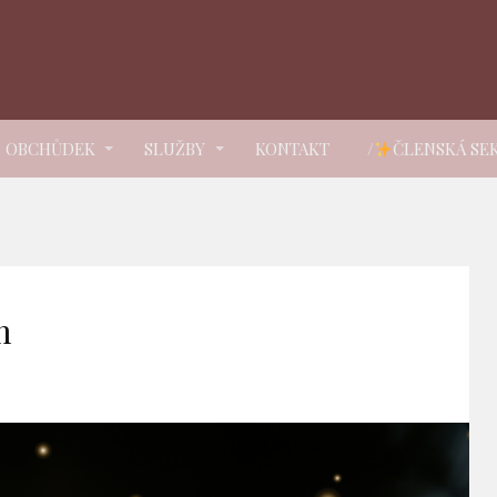
OBCHŮDEK
SLUŽBY
KONTAKT
/
ČLENSKÁ SE
m