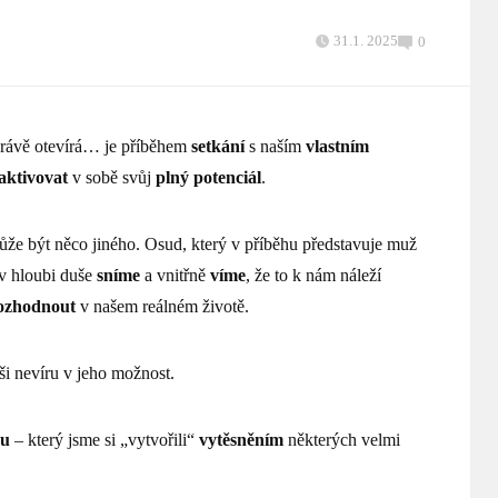
31.1. 2025
0
právě otevírá… je příběhem
setkání
s naším
vlastním
aktivovat
v sobě svůj
plný potenciál
.
e být něco jiného. Osud, který v příběhu představuje muž
 v hloubi duše
sníme
a vnitřně
víme
, že to k nám náleží
ozhodnout
v našem reálném životě.
ši nevíru v jeho možnost.
nu
– který jsme si „vytvořili“
vytěsněním
některých velmi