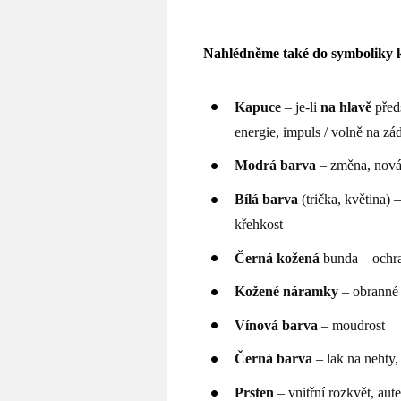
Nahlédněme také do symboliky k
Kapuce
– je-li
na hlavě
před
energie, impuls / volně na z
Modrá
barva
– změna, nová 
Bílá
barva
(trička, květina) 
křehkost
Černá kožená
bunda – ochr
Kožené náramky
– obranné
Vínová
barva
– moudrost
Černá
barva
– lak na nehty, 
Prsten
– vnitřní rozkvět, aute