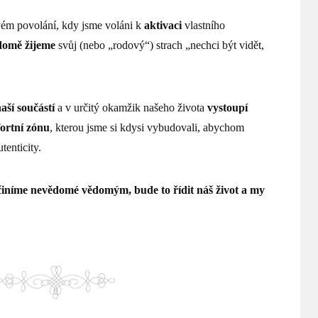
vém povolání, kdy jsme voláni k
aktivaci
vlastního
omě žijeme
svůj (nebo „rodový“) strach „nechci být vidět,
aší součástí
a v určitý okamžik našeho života
vystoupí
ortní zónu
, kterou jsme si kdysi vybudovali, abychom
tenticity.
iníme nevědomé vědomým, bude to řídit náš život a my