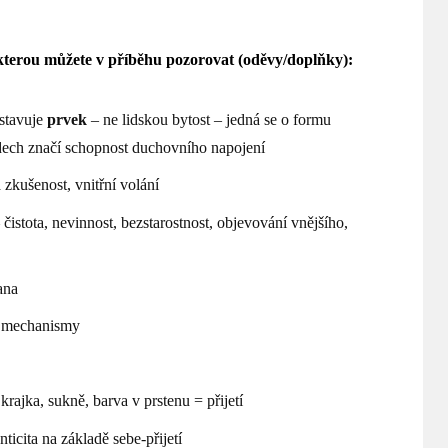
terou můžete v příběhu pozorovat (oděvy/doplňky):
stavuje
prvek
– ne lidskou bytost – jedná se o formu
ádech značí schopnost duchovního napojení
zkušenost, vnitřní volání
– čistota, nevinnost, bezstarostnost, objevování vnějšího,
ana
 mechanismy
krajka, sukně, barva v prstenu = přijetí
nticita na základě sebe-přijetí