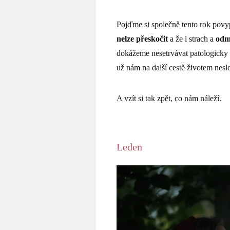
Pojďme si společně tento rok povypr
nelze přeskočit
a že i strach a
odm
dokážeme nesetrvávat patologicky
už nám na další cestě životem nesl
A vzít si tak zpět, co nám náleží.
Leden