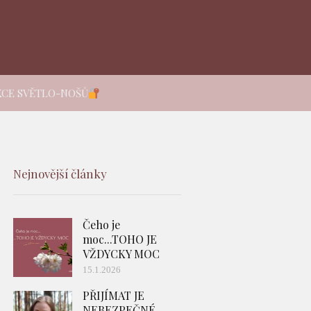
KCE SVĚTLO-NOŠŮ
Nejnovější články
Čeho je
moc...TOHO JE
VŽDYCKY MOC
15.1.2026
PŘIJÍMAT JE
NEBEZPEČNÉ -