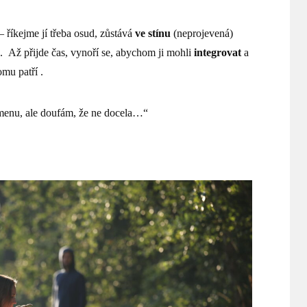
 – říkejme jí třeba osud, zůstává
ve stínu
(neprojevená)
ě. Až přijde čas, vynoří se, abychom ji mohli
integrovat
a
omu patří .
menu, ale doufám, že ne docela…“