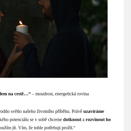
tlem na cestě…“
– moudrost, energetická rovina
odilo světlo našeho životního příběhu. Právě
uzavíráme
kého potenciálu se v sobě chceme
dotknout
a
rozvinout ho
užím jít. Vím, že tohle potřebuji prožít.“