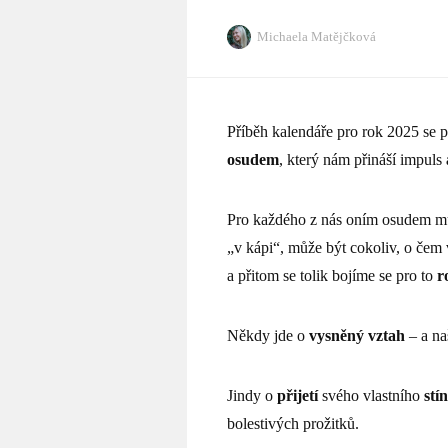
Michaela Matějčková
Příběh kalendáře pro rok 2025 se 
osudem
, který nám přináší impuls
Pro každého z nás oním osudem můž
„v kápi“, může být cokoliv, o čem
a přitom se tolik bojíme se pro to
r
Někdy jde o
vysněný vztah
– a na
Jindy o
přijetí
svého vlastního
stí
bolestivých prožitků.