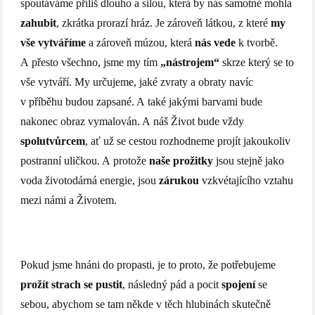
spoutáváme příliš dlouho a silou, která by nás samotné mohla
zahubit
, zkrátka prorazí hráz. Je zároveň látkou, z které
my
vše vytváříme
a zároveň múzou, která
nás vede
k tvorbě.
A přesto všechno, jsme my tím
„nástrojem“
skrze který se to
vše vytváří. My určujeme, jaké zvraty a obraty navíc
v příběhu budou zapsané. A také jakými barvami bude
nakonec obraz vymalován. A náš Život bude vždy
spolutvůrcem
, ať už se cestou rozhodneme projít jakoukoliv
postranní uličkou. A protože
naše prožitky
jsou stejně jako
voda životodárná energie, jsou
zárukou
vzkvétajícího vztahu
mezi námi a Životem.
Pokud jsme hnáni do propasti, je to proto, že potřebujeme
prožít
strach se pustit
, následný pád a pocit
spojení
se
sebou, abychom se tam někde v těch hlubinách skutečně