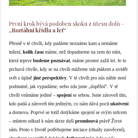
První krok bývá podoben skoku z útesu dolů –
„Roztáhni křídla a leť“
Přesně v té chvíli, kdy padáme neznámo kam a nemáme
tušení,
kolik času
máme, než dopadneme na zem do míst,
která teprve
budeme poznávat
, máme prostor zažít let. Je to
prchavá chvíle, kdy se na chvíli můžeme stát ptákem a uvidět
svět z úplně
jiné perspektivy
. V té chvíli pro nás náhle není
podstatné, jak vypadáme, nebo zda jsme „úspěšní“. V té
chvíli vnímáme jediné –
spojení
se sebou. Jsme zároveň tím,
kdo padá a zároveň tím jediným, co nám dává pocit
ukotvení
a domova. Poprvé se totiž dotýkáme spojení se svým srdcem
– místem odkud k nám skrze duši
promlouvá
právě Život
sám. Proto v životě potřebujeme iniciace (rituály zasvěcení),