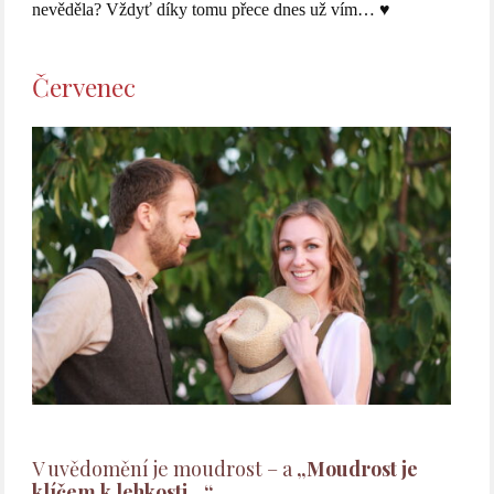
nevěděla? Vždyť díky tomu přece dnes už vím… ♥
Červenec
V uvědomění je moudrost – a
„Moudrost je
klíčem k lehkosti…“