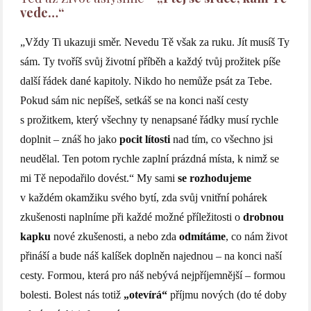
vede…“
„Vždy Ti ukazuji směr. Nevedu Tě však za ruku. Jít musíš Ty
sám. Ty tvoříš svůj životní příběh a každý tvůj prožitek píše
další řádek dané kapitoly. Nikdo ho nemůže psát za Tebe.
Pokud sám nic nepíšeš, setkáš se na konci naší cesty
s prožitkem, který všechny ty nenapsané řádky musí rychle
doplnit – znáš ho jako
pocit lítosti
nad tím, co všechno jsi
neudělal. Ten potom rychle zaplní prázdná místa, k nimž se
mi Tě nepodařilo dovést.“ My sami
se rozhodujeme
v každém okamžiku svého bytí, zda svůj vnitřní pohárek
zkušenosti naplníme při každé možné příležitosti o
drobnou
kapku
nové zkušenosti, a nebo zda
odmítáme
, co nám život
přináší a bude náš kalíšek doplněn najednou – na konci naší
cesty. Formou, která pro náš nebývá nejpříjemnější – formou
bolesti. Bolest nás totiž
„otevírá“
příjmu
nových (do té doby