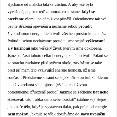
slýcháme od malička takřka všichni. A aby vše bylo
vyvážené, pojďme teď zkoumat, co se stane,
když se
otevřeme
všemu, co nám život přináší. Odemkneme tak svá
pevně střežená opevnění a necháme sebou
proudit
životodárnou energii, která tvoří všechen prostor kolem nás.
Pokud ji sebou necháváme proudit, jsme stejně
vyživovaní
a v harmonii
jako veškerý život, kterým jsme obklopeni.
Jsme součástí tohoto celku i energie, která ho tvoří. Pokud se
ze strachu zavíráme před světem okolo,
zavíráme se
také
před příjmem této vyživující energie hojnosti, jíž jsme
součástí. Představme si sami sebe jako širokou trubku, kterou
tato životodárná síla hojnosti (všeho, co k životu
potřebujeme) přirozeně proudí. Jakmile se začneme
bát nebo
stresovat
, tato trubka sama sebe „zaškrtí“ (stáhne se), stejně
jako naše tělo, když je vystaveno tlaku, pak průchod energie
není možný
. Jakmile se však dostáváme do stavu
uvolnění