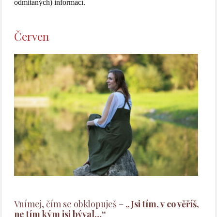
odmítaných) informací.
Červen
Vnímej, čím se obklopuješ –
„Jsi tím, v co věříš,
ne tím kým jsi býval…“