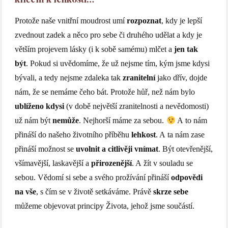
Protože naše vnitřní moudrost umí
rozpoznat
, kdy je lepší
zvednout zadek a něco pro sebe či druhého udělat a kdy je
větším projevem lásky (i k sobě samému) mlčet a
jen tak
být
. Pokud si uvědomíme, že už nejsme tím, kým jsme kdysi
bývali, a tedy nejsme zdaleka tak
zranitelní
jako dřív, dojde
nám, že se nemáme čeho bát. Protože hůř, než nám bylo
ublíženo kdysi
(v době největší zranitelnosti a nevědomosti)
už nám být
nemůže
. Nejhorší máme za sebou.
A to nám
přináší do našeho životního příběhu
lehkost
. A ta nám zase
přináší možnost se
uvolnit a citlivěji vnímat
. Být otevřenější,
všímavější, laskavější a
přirozenější
. A žít v souladu se
sebou. Vědomí si sebe a svého prožívání přináší
odpovědi
na vše
, s čím se v životě setkáváme. Právě
skrze sebe
můžeme objevovat principy Života, jehož jsme součástí.