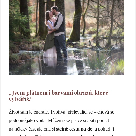
„Jsem plátnem i barvami obrazů, které
vytváříš.“
Život sám je energie. Tvořivá, přelévající se – chová se
podobně jako voda. Můžeme se ji sice snažit spoutat
na nějaký čas, ale ona si
stejně cestu najde
, a pokud ji