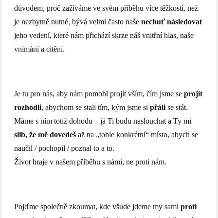
důvodem, proč zažíváme ve svém příběhu více těžkostí, než
je nezbytně nutné, bývá velmi často naše
nechuť následovat
jeho vedení, které nám přichází skrze náš vnitřní hlas, naše
vnímání a cítění.
Je tu pro nás, aby nám pomohl projít vším, čím jsme se
projít
rozhodli
, abychom se stali tím, kým jsme si
přáli
se stát.
Máme s ním totiž dohodu – já Ti budu naslouchat a Ty mi
slib, že mě dovedeš
až na „tohle konkrétní“ místo, abych se
naučil / pochopil / poznal to a to.
Život hraje v našem příběhu s námi, ne proti nám.
Pojďme společně zkoumat, kde všude jdeme my sami
proti