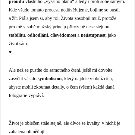
proudu
vlastního „vyššího plánu“ a tedy i proti sobě samým.
Kde všude tomuto procesu nedůvěřujeme, bojíme se pustit
a žít. Přála jsem si, aby roli Života zosobnil muž, protože
pro mě v sobě mužský princip přirozeně nese stejnou
stabilitu, odhodlání, cílevědomost
a
neústupnost
, jako
život sám.
♥
Ale než se pustíte do samotného čtení, ještě mi dovolte
zasvětit vás do
symbolismu
, který najdete v obrázcích,
abyste mohli zkoumat detaily, o čem (všem) každá daná
fotografie vypráví.
Život je oblečen stále stejně, ale dívce se kvality, v nichž je
zahalena obměňují: