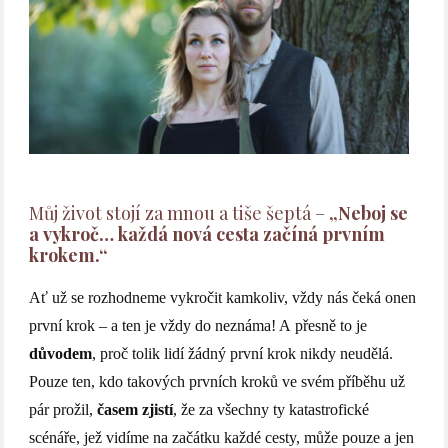
Můj život stojí za mnou a tiše šeptá –
„Neboj se
a vykroč… každá nová cesta začíná prvním
krokem.“
Ať už se rozhodneme vykročit kamkoliv, vždy nás čeká onen
první krok – a ten je vždy do neznáma! A přesně to je
důvodem
, proč tolik lidí žádný první krok nikdy neudělá.
Pouze ten, kdo takových prvních kroků ve svém příběhu už
pár prožil,
časem zjistí
, že za všechny ty katastrofické
scénáře, jež vidíme na začátku každé cesty, může pouze a jen