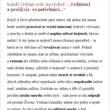
Každý výstup vede na vrchol –
„Ochutnej
a prožij vše, co potřebuješ…“
Když si život představíme jako minci, tak jedna její strana
bude umění
pracovat se svými emocemi
, bolestí i výzvami
a strachy a druhá je umět si
naplno užívat hojnosti
, kterou
nabízí. A my jsme ta nejtenčí strana (hrana) uprostřed – ta
která se to všechno učí
vyvažovat
sama v sobě. Pokud
odmítáme tu stranu, kde se učíme, procházíme výzvami
a
rosteme
do většího sebe-vědomí a sebe-uvolnění, zvrhne se
naše druhá strana „užívání si hojnosti“ v nutkavý a prázdný
konzum. A naopak, pokud mám
strach se uvolnit
a žít,
abych náhodou něco nepokazil, nebo něco
nepokazilo
radost
mně, umírám zaživa. Zavírám se, tuhnu a dřív či později
pocítím
ztrátu smyslu
svého bytí – sám jsem se tím
odpojil
od proudu Života. Vnímací kanálky máme jen jedny a nejde
si vybrat, že chci prožívat jen
některé pocity
a jiné