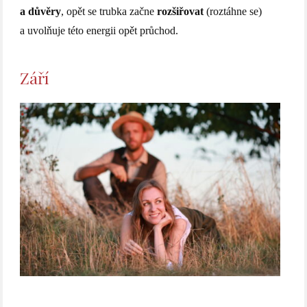
a důvěry
, opět se trubka začne
rozšiřovat
(roztáhne se)
a uvolňuje této energii opět průchod.
Září