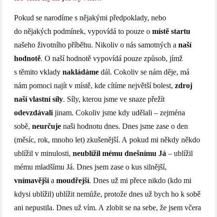
Pokud se narodíme s nějakými předpoklady, nebo
do nějakých podmínek, vypovídá to pouze o
místě startu
našeho životního příběhu. Nikoliv o nás samotných a
naší
hodnotě
. O naší hodnotě vypovídá pouze způsob, jímž
s těmito vklady
nakládáme
dál. Cokoliv se nám děje, má
nám pomoci najít v místě, kde cítíme největší bolest,
zdroj
naší vlastní
síly
. Síly, kterou jsme ve snaze přežít
odevzdávali
jinam. Cokoliv jsme kdy udělali – zejména
sobě,
neurčuje
naši hodnotu dnes. Dnes jsme zase o den
(měsíc, rok, mnoho let) zkušenější. A pokud mi někdy někdo
ublížil v minulosti,
neublížil mému dnešnímu Já
– ublížil
mému mladšímu Já. Dnes jsem zase o kus silnější,
vnímavější
a
moudřejší
. Dnes už mi přece nikdo (kdo mi
kdysi ublížil) ublížit nemůže, protože dnes už bych ho k sobě
ani nepustila. Dnes už vím. A zlobit se na sebe, že jsem včera