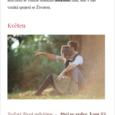
abychom se vnitřně dokázali
dotknout
míst, kde v nás
vzniká spojení se Životem.
Květen
Teď už Život uslyšíme –
„Ptej se srdce, kam Tě