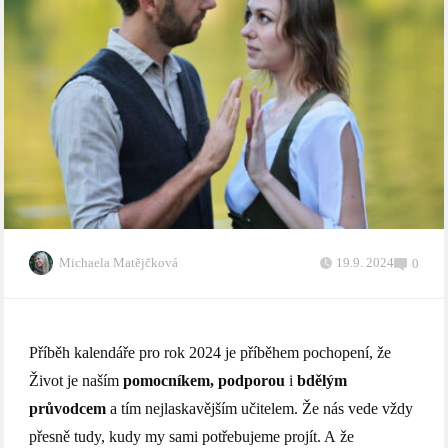
Michaela Matějčková
19.9. 2024
0
Příběh kalendáře pro rok 2024 je příběhem pochopení, že
Život je naším
pomocníkem, podporou
i
bdělým
průvodcem
a tím nejlaskavějším učitelem. Že nás vede vždy
přesně tudy, kudy my sami potřebujeme projít. A že