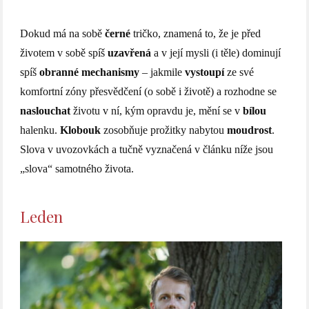
Dokud má na sobě
černé
tričko, znamená to, že je před
životem v sobě spíš
uzavřená
a v její mysli (i těle) dominují
spíš
obranné mechanismy
– jakmile
vystoupí
ze své
komfortní zóny přesvědčení (o sobě i životě) a rozhodne se
naslouchat
životu v ní, kým opravdu je, mění se v
bílou
halenku.
Klobouk
zosobňuje prožitky nabytou
moudrost
.
Slova v uvozovkách a tučně vyznačená v článku níže jsou
„slova“ samotného života.
Leden