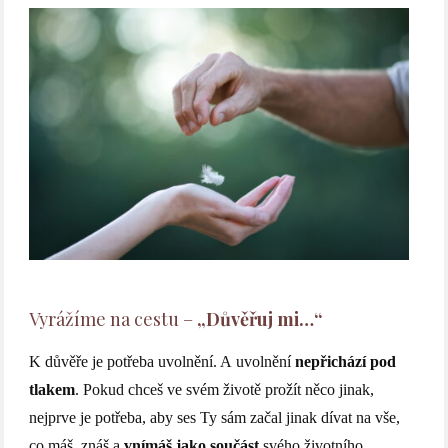
Vyrážíme na cestu –
„Důvěřuj mi…“
K důvěře je potřeba uvolnění. A uvolnění
nepřichází pod
tlakem
. Pokud chceš ve svém životě prožít něco jinak,
nejprve je potřeba, aby ses Ty sám začal jinak dívat na vše,
co máš, znáš a
vnímáš jako součást
svého životního