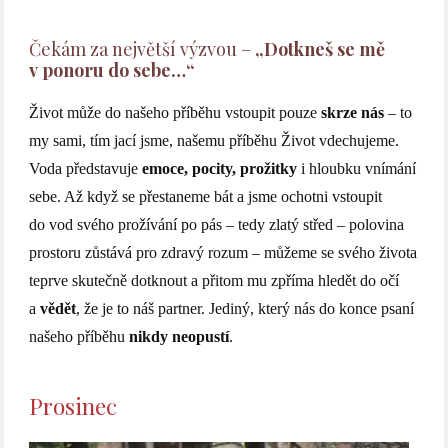
Čekám za největší výzvou –
„Dotkneš se mě
v ponoru do sebe…“
Život může do našeho příběhu vstoupit pouze
skrze nás
– to
my sami, tím jací jsme, našemu příběhu Život vdechujeme.
Voda představuje
emoce, pocity, prožitky
i hloubku vnímání
sebe. Až když se přestaneme bát a jsme ochotni vstoupit
do vod svého prožívání po pás – tedy zlatý střed – polovina
prostoru zůstává pro zdravý rozum – můžeme se svého života
teprve skutečně dotknout a přitom mu zpříma hledět do očí
a
vědět
, že je to náš partner. Jediný, který nás do konce psaní
našeho příběhu
nikdy neopustí
.
Prosinec