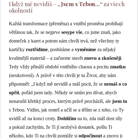
I když mě nevidíš –
„Jsem s Tebou…“
za všech
okolností
Každá transformace (přeměna) a vnitřní proměna probíhají
většinou tak, že se nejprve
sesype vše
, co jsme znali, jako
domeček z karet a potom nám chvíli trvá, než všechny ty
kartičky
roztřídíme
, posbíráme a
vyměníme
za nějaký
kvalitnější materiál – a začneme stavět
znovu a zkušeněji
.
Tedy vždy přináší období vnitřního chaosu a pocitu
zmatku
(neukotvení). A právě v této chvíli je tu Život, aby nám
připomněl: „I když mě nevidíš a máš pocit, že se
nemáš o co
opřít
, pořád jsem tady. Někdy se smím jen dívat, abych
nenarušil křehký proces, kterým právě procházíš, ale
jsem tu
s Tebou. Vidím, jak rosteš a učíš se a těším se z toho, co Ty
uvidíš až na konci cesty.
Dohlížím
na to, zda máš dost síly
a pokud zachytím, že Ti jí nezbývá dostatek, pošlu Ti
někoho, kdo Ti na chvíli pomůže si
odpočinout
a znovu ji