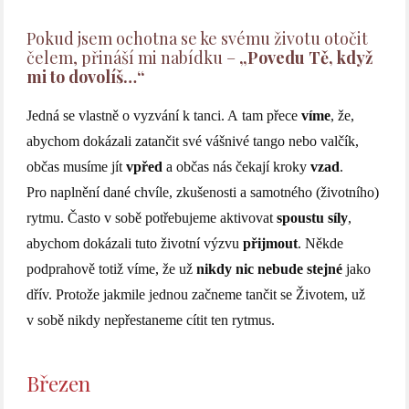
Pokud jsem ochotna se ke svému životu otočit
čelem, přináší mi nabídku –
„Povedu Tě, když
mi to dovolíš…“
Jedná se vlastně o vyzvání k tanci. A tam přece
víme
, že,
abychom dokázali zatančit své vášnivé tango nebo valčík,
občas musíme jít
vpřed
a občas nás čekají kroky
vzad
.
Pro naplnění dané chvíle, zkušenosti a samotného (životního)
rytmu. Často v sobě potřebujeme aktivovat
spoustu síly
,
abychom dokázali tuto životní výzvu
přijmout
. Někde
podprahově totiž víme, že už
nikdy nic nebude stejné
jako
dřív. Protože jakmile jednou začneme tančit se Životem, už
v sobě nikdy nepřestaneme cítit ten rytmus.
Březen