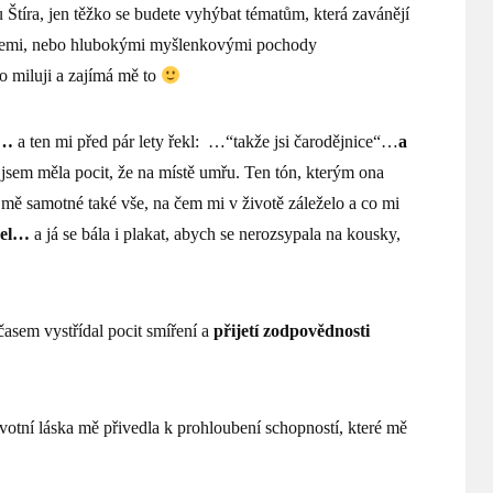
 Štíra, jen těžko se budete vyhýbat tématům, která zavánějí
cemi, nebo hlubokými myšlenkovými pochody
to miluji a zajímá mě to
u…
a ten mi před pár lety řekl: …“takže jsi čarodějnice“…
a
i jsem měla pocit, že na místě umřu. Ten tón, kterým ona
mě samotné také vše, na čem mi v životě záleželo a co mi
šel…
a já se bála i plakat, abych se nerozsypala na kousky,
časem vystřídal pocit smíření a
přijetí zodpovědnosti
ivotní láska mě přivedla k prohloubení schopností, které mě