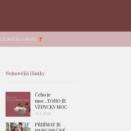
KCE SVĚTLO-NOŠŮ
Nejnovější články
Čeho je
moc...TOHO JE
VŽDYCKY MOC
15.1.2026
PŘIJÍMAT JE
NEBEZPEČNÉ -