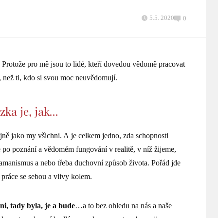
5.5. 2020
0
 Protože pro mě jsou to lidé, kteří dovedou vědomě pracovat
, než ti, kdo si svou moc neuvědomují.
zka je, jak…
ejně jako my všichni. A je celkem jedno, zda schopnosti
e po poznání a vědomém fungování v realitě, v níž žijeme,
šamanismus a nebo třeba duchovní způsob života. Pořád jde
 práce se sebou a vlivy kolem.
ni, tady byla, je a bude
…a to bez ohledu na nás a naše