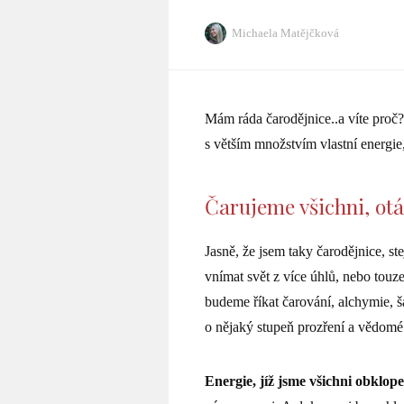
Michaela Matějčková
Mám ráda čarodějnice..a víte proč?
s větším množstvím vlastní energie
Čarujeme všichni, otá
Jasně, že jsem taky čarodějnice, st
vnímat svět z více úhlů, nebo touz
budeme říkat čarování, alchymie, 
o nějaký stupeň prozření a vědomé
Energie, jíž jsme všichni obklope