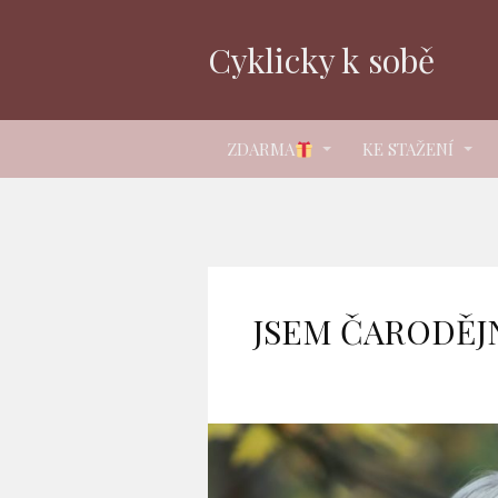
Cyklicky k sobě
ZDARMA
KE STAŽENÍ
JSEM ČARODĚJN