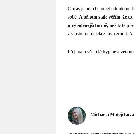
Občas je potřeba umět odmítnout to
sobě.
A přitom stále věřím, že to,
a vyladěnější formě, než kdy pře
z vlastního popela znovu zrodit. A
Přeji nám všem láskyplné a vědomé
Michaela Matějčková
"Mou životní vášní je pomáhat druhým ak