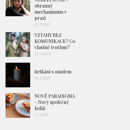
obranný
mechanismus v
praxi
22.7.2025
VZTAHY BEZ
KOMUNIKACE? Co
vlastně tvoříme?
21.7.2025
Setkání s osudem
31.1.2025
NOVÉ PARADIGMA
- Nový společný
koláč
1.1.2025