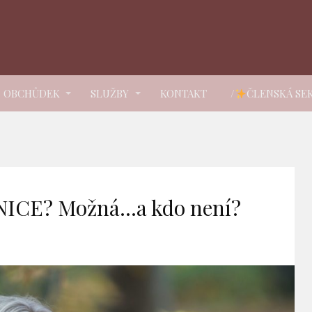
OBCHŮDEK
SLUŽBY
KONTAKT
/
ČLENSKÁ SE
ICE? Možná…a kdo není?