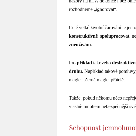
názory na ni. A dokonce i bez ohle
rozhodneme „ignorovat“.
Celé velké životní čarování je je
konstruktivně
spolupracovat
, n
zneužívání
.
Pro
příklad
takového
destruktivn
druhu
. Například takové pomluvy, 
magie…černá magie, přátelé.
Takže, pokud někomu něco nepřejet
vlastně mnohem nebezpečnější svému
Schopnost jemnohmo