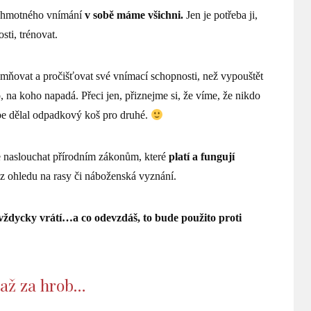
nohmotného vnímání
v sobě máme všichni.
Jen je potřeba ji,
sti, trénovat.
mňovat a pročišťovat své vnímací schopnosti, než vypouštět
, na koho napadá. Přeci jen, přiznejme si, že víme, že nikdo
ebe dělal odpadkový koš pro druhé.
e naslouchat přírodním zákonům, které
platí a fungují
bez ohledu na rasy či náboženská vyznání.
i vždycky vrátí…a co odevzdáš, to bude použito proti
 až za hrob…