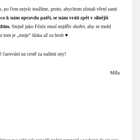
, po čem nejvíc toužíme, proto, abychom zůstali věrní sami
 co k nám opravdu patří, se nám vrátí zpět v silnější
dtím.
Stejně jako Fénix musí nejdřív shořet, aby se mohl
 o tom je „moje“ láska až za hrob ♥
 čarování na cestě za našimi sny!
Míša
tivovat v sobě svůj nejvyšší možný potenciál a pochopit, že oni jsou