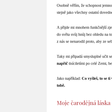
Osobně věřím, že schopnost jem
stejně jako všechny ostatní dovedno
A přijde mi mnohem funkčnější zje
do světa svůj hnůj bez ohledu na to
z nás se nenarodil proto, aby ze s
Taky mi připadá smysluplné učit s
napříč
tisíciletími po celé Zemi, 
Jako například:
Co vyšleš, to se t
tobě.
Moje čarodějná láska