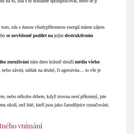
du na to, zda s ní hodláme spolupracovat, nebo se ji
n o tom, zda s danou všudypřítomnou energií máme zájem
ebo
se nevědomě podílet na
jejím
destruktivním
ího zneužívání
nám dnes krásně slouží
média všeho
nebo závist, nátlak na druhé, či agresivita… to vše je
e, nebo někoho drbete, když zrovna není přítomný, jste
 okolí, než lidé, kteří jsou jako čarodějnice označováni.
tného vnímání