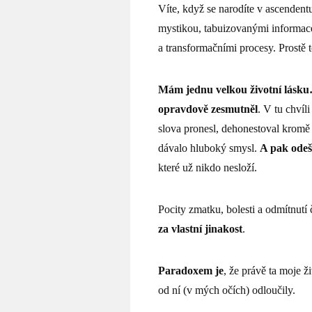
Víte, když se narodíte v ascendentu
mystikou, tabuizovanými informa
a transformačními procesy. Prostě 
Mám jednu velkou životní lásk
opravdově zesmutněl
. V tu chvíl
slova pronesl, dehonestoval kromě 
dávalo hluboký smysl.
A pak ode
které už nikdo nesloží.
Pocity zmatku, bolesti a odmítnutí 
za vlastní jinakost
.
Paradoxem je
, že právě ta moje ž
od ní (v mých očích) odloučily.