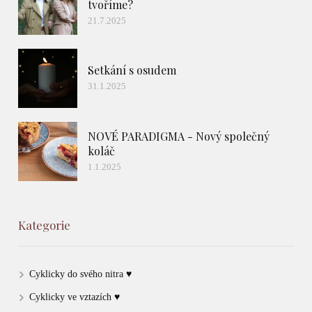
tvoříme?
21.7.2025
Setkání s osudem
31.1.2025
NOVÉ PARADIGMA - Nový společný
koláč
1.1.2025
Kategorie
Cyklicky do svého nitra ♥
Cyklicky ve vztazích ♥