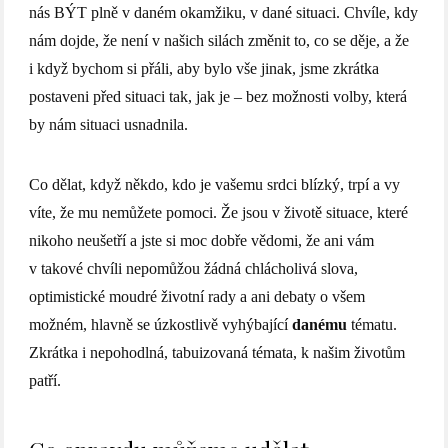
nás BÝT plně v daném okamžiku, v dané situaci. Chvíle, kdy
nám dojde, že není v našich silách změnit to, co se děje, a že
i když bychom si přáli, aby bylo vše jinak, jsme zkrátka
postaveni před situaci tak, jak je – bez možnosti volby, která
by nám situaci usnadnila.
Co dělat, když někdo, kdo je vašemu srdci blízký, trpí a vy
víte, že mu nemůžete pomoci. Že jsou v životě situace, které
nikoho neušetří a jste si moc dobře vědomi, že ani vám
v takové chvíli nepomůžou žádná chlácholivá slova,
optimistické moudré životní rady a ani debaty o všem
možném, hlavně se úzkostlivě vyhýbající
danému
tématu.
Zkrátka i nepohodlná, tabuizovaná témata, k našim životům
patří.