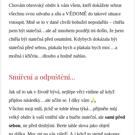
Chovám obrovský obdiv k vám všem, kteří dokážete sebrat
všechnu svou odvahu a sílu a VĚDOMĚ do takové situace
vstoupit. Mně se to v dané chvíli bohužel nepodařilo – chtěla
jsem být statečná…ale až mnohem později mi došlo, že jsem
chtěla být statečná před ostatními. Kdybych dokázala být
statečná před sebou, plakala bych a plakala bych moc…a
možná i křičela…dlouho a hodně nahlas.
Smíření a odpuštění…
Jak už to tak v životě bývá, nejlépe věci vidíme až když
přijdou následky…ale učím se. I díky vám
Všichni moji milí, jichž se tohle téma týká…přijměte můj
velký obdiv k vaší vnitřní síle a buďte stateční, ale
sami
před
sebou
, ne před druhými. Berte tahle slova jako objetí
na dálku. Moc mi na vás záleží. A i když to stejně nakonec