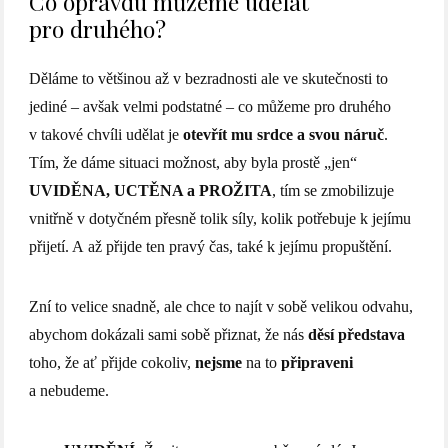
Co opravdu můžeme udělat
pro druhého?
Děláme to většinou až v bezradnosti ale ve skutečnosti to
jediné – avšak velmi podstatné – co můžeme pro druhého
v takové chvíli udělat je
otevřít mu srdce a svou náruč
.
Tím, že dáme situaci možnost, aby byla prostě „jen“
UVIDĚNA, UCTĚNA a PROŽITA
, tím se zmobilizuje
vnitřně v dotyčném přesně tolik síly, kolik potřebuje k jejímu
přijetí. A až přijde ten pravý čas, také k jejímu propuštění.
Zní to velice snadně, ale chce to najít v sobě velikou odvahu,
abychom dokázali sami sobě přiznat, že nás
děsí
představa
toho, že ať přijde cokoliv,
nejsme
na to
připraveni
a nebudeme.