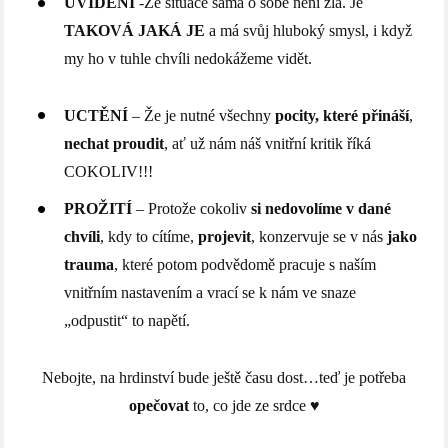
UVIDĚNÍ
-Že situace sama o sobě není zlá. Je
TAKOVÁ JAKÁ JE
a má svůj hluboký smysl, i když
my ho v tuhle chvíli nedokážeme vidět.
UCTĚNÍ
– Že je nutné všechny
pocity, které přináší
,
nechat proudit
, ať už nám náš vnitřní kritik říká
COKOLIV!!!
PROŽITÍ
– Protože cokoliv
si nedovolíme v dané
chvíli
, kdy to cítíme,
projevit
, konzervuje se v nás
jako
trauma
, které potom podvědomě pracuje s naším
vnitřním nastavením a vrací se k nám ve snaze
„odpustit“ to napětí.
Nebojte, na hrdinství bude ještě času dost…teď je potřeba
opečovat
to, co jde ze srdce ♥