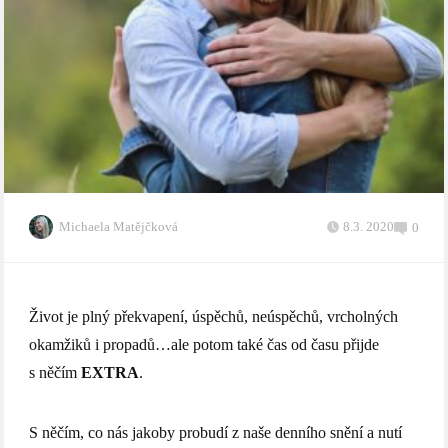
Michaela Matějčková
8.3. 2020
0
Život je plný překvapení, úspěchů, neúspěchů, vrcholných
okamžiků i propadů…ale potom také čas od času přijde
s něčím
EXTRA
.
S něčím, co nás jakoby probudí z naše denního snění a nutí